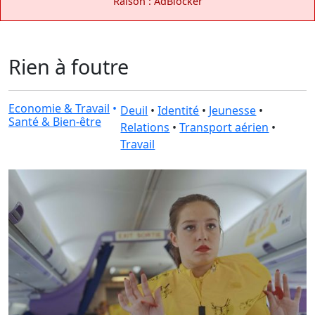
Raison : AdBlocker
Rien à foutre
Economie & Travail
•
Deuil
•
Identité
•
Jeunesse
•
Santé & Bien-être
Relations
•
Transport aérien
•
Travail