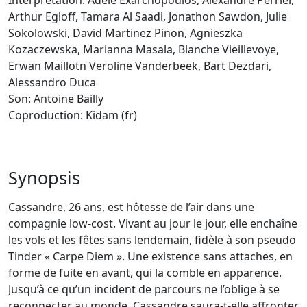
Interprétation: Adèle Exarchopoulos, Alexandre Perrier,
Arthur Egloff, Tamara Al Saadi, Jonathon Sawdon, Julie
Sokolowski, David Martinez Pinon, Agnieszka
Kozaczewska, Marianna Masala, Blanche Vieillevoye,
Erwan Maillotn Veroline Vanderbeek, Bart Dezdari,
Alessandro Duca
Son: Antoine Bailly
Coproduction: Kidam (fr)
Synopsis
Cassandre, 26 ans, est hôtesse de l’air dans une
compagnie low-cost. Vivant au jour le jour, elle enchaîne
les vols et les fêtes sans lendemain, fidèle à son pseudo
Tinder « Carpe Diem ». Une existence sans attaches, en
forme de fuite en avant, qui la comble en apparence.
Jusqu’à ce qu’un incident de parcours ne l’oblige à se
reconnecter au monde. Cassandre saura-t-elle affronter