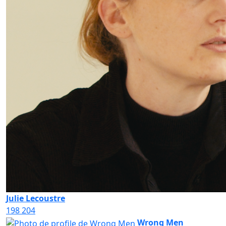
Julie Lecoustre
198
204
Wrong Men