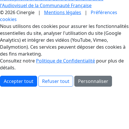
l'Audiovisuel de la Communauté Française
© 2026 Cinergie |
Mentions légales
|
Préférences
cookies
Gestion des Cookies
Nous utilisons des cookies pour assurer les fonctionnalités
essentielles du site, analyser l'utilisation du site (Google
Analytics) et intégrer des vidéos (YouTube, Vimeo,
Dailymotion). Ces services peuvent déposer des cookies à
des fins marketing.
Consultez notre
Politique de Confidentialité
pour plus de
détails.
Accepter tout
Refuser tout
Personnaliser