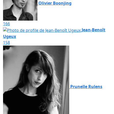
Olivier Boonjing
166
Jean-Benoît
Ugeux
158
Prunelle Rulens