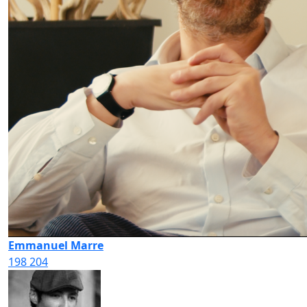
Emmanuel Marre
198
204