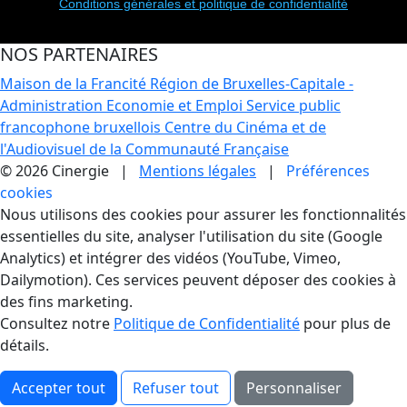
Conditions générales et politique de confidentialité
NOS PARTENAIRES
Maison de la Francité
Région de Bruxelles-Capitale -
Administration Economie et Emploi
Service public
francophone bruxellois
Centre du Cinéma et de
l'Audiovisuel de la Communauté Française
© 2026 Cinergie |
Mentions légales
|
Préférences
cookies
Gestion des Cookies
Nous utilisons des cookies pour assurer les fonctionnalités
essentielles du site, analyser l'utilisation du site (Google
Analytics) et intégrer des vidéos (YouTube, Vimeo,
Dailymotion). Ces services peuvent déposer des cookies à
des fins marketing.
Consultez notre
Politique de Confidentialité
pour plus de
détails.
Accepter tout
Refuser tout
Personnaliser