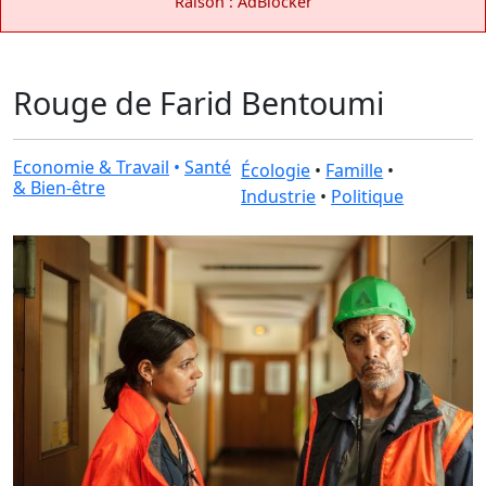
Raison : AdBlocker
Rouge de Farid Bentoumi
Economie & Travail
•
Santé
Écologie
•
Famille
•
& Bien-être
Industrie
•
Politique