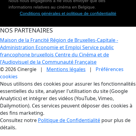
Nous nous engageons à ne vous envoyer que des
informations relatives au cinéma en Belgique.
Conditions générales et politique de confidentialité
NOS PARTENAIRES
Maison de la Francité
Région de Bruxelles-Capitale -
Administration Economie et Emploi
Service public
francophone bruxellois
Centre du Cinéma et de
l'Audiovisuel de la Communauté Française
© 2026 Cinergie |
Mentions légales
|
Préférences
cookies
Gestion des Cookies
Nous utilisons des cookies pour assurer les fonctionnalités
essentielles du site, analyser l'utilisation du site (Google
Analytics) et intégrer des vidéos (YouTube, Vimeo,
Dailymotion). Ces services peuvent déposer des cookies à
des fins marketing.
Consultez notre
Politique de Confidentialité
pour plus de
détails.