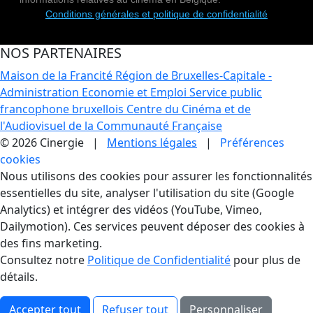
Conditions générales et politique de confidentialité
NOS PARTENAIRES
Maison de la Francité
Région de Bruxelles-Capitale -
Administration Economie et Emploi
Service public
francophone bruxellois
Centre du Cinéma et de
l'Audiovisuel de la Communauté Française
© 2026 Cinergie |
Mentions légales
|
Préférences
cookies
Gestion des Cookies
Nous utilisons des cookies pour assurer les fonctionnalités
essentielles du site, analyser l'utilisation du site (Google
Analytics) et intégrer des vidéos (YouTube, Vimeo,
Dailymotion). Ces services peuvent déposer des cookies à
des fins marketing.
Consultez notre
Politique de Confidentialité
pour plus de
détails.
Accepter tout
Refuser tout
Personnaliser