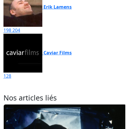
Erik Lamens
198
204
Caviar Films
128
Nos articles liés