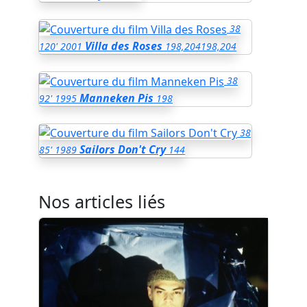
38
Villa des Roses
120'
2001
198,204
198,204
38
Manneken Pis
92'
1995
198
38
Sailors Don't Cry
85'
1989
144
Nos articles liés