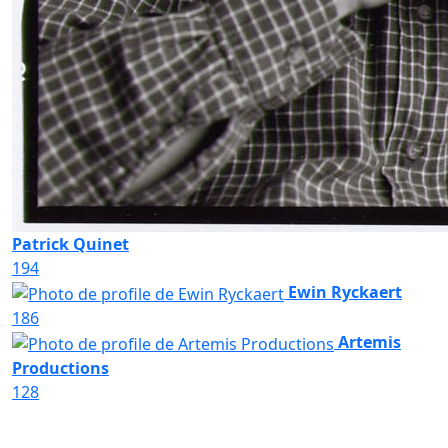
Patrick Quinet
194
Ewin Ryckaert
186
Artemis
Productions
128