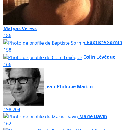
Matyas Veress
186
Baptiste Sornin
158
Colin Lévèque
166
Jean-Philippe Martin
198
204
Marie Davin
162