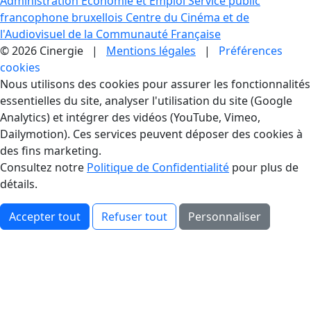
Administration Economie et Emploi
Service public
francophone bruxellois
Centre du Cinéma et de
l'Audiovisuel de la Communauté Française
© 2026 Cinergie |
Mentions légales
|
Préférences
cookies
Gestion des Cookies
Nous utilisons des cookies pour assurer les fonctionnalités
essentielles du site, analyser l'utilisation du site (Google
Analytics) et intégrer des vidéos (YouTube, Vimeo,
Dailymotion). Ces services peuvent déposer des cookies à
des fins marketing.
Consultez notre
Politique de Confidentialité
pour plus de
détails.
Accepter tout
Refuser tout
Personnaliser