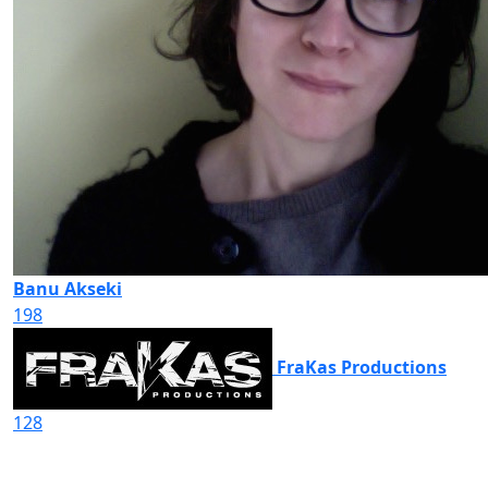
Banu Akseki
198
FraKas Productions
128