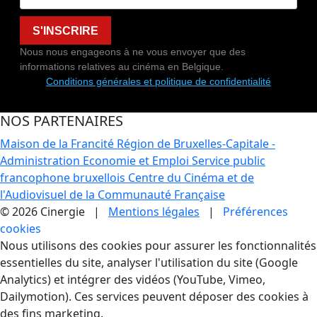
S'INSCRIRE
Nous nous engageons à ne vous envoyer que des
informations relatives au cinéma en Belgique.
Conditions générales et politique de confidentialité
NOS PARTENAIRES
Maison de la Francité
Région de Bruxelles-Capitale -
Administration Economie et Emploi
Service public
francophone bruxellois
Centre du Cinéma et de
l'Audiovisuel de la Communauté Française
© 2026 Cinergie |
Mentions légales
|
Préférences
cookies
Gestion des Cookies
Nous utilisons des cookies pour assurer les fonctionnalités
essentielles du site, analyser l'utilisation du site (Google
Analytics) et intégrer des vidéos (YouTube, Vimeo,
Dailymotion). Ces services peuvent déposer des cookies à
des fins marketing.