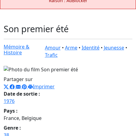
Raison : AdBlocker
Son premier été
Mémoire &
Amour
•
Arme
•
Identité
•
Jeunesse
•
Histoire
Trafic
Partager sur
Imprimer
Date de sortie :
1976
Pays :
France, Belgique
Genre :
38