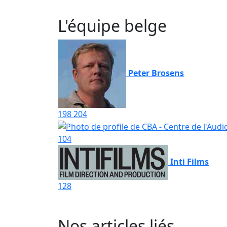
L'équipe belge
Peter Brosens
198
204
104
Inti Films
128
Nos articles liés