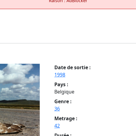
Raison : AdBlocker
Date de sortie :
1998
Pays :
Belgique
Genre :
36
Metrage :
42
Durée :