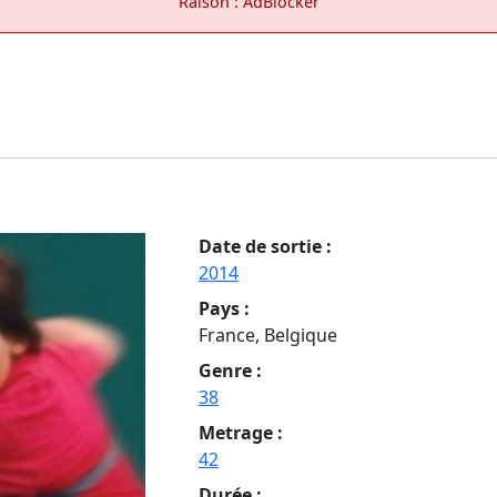
Raison : AdBlocker
Date de sortie :
2014
Pays :
France, Belgique
Genre :
38
Metrage :
42
Durée :