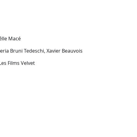
êlle Macé
leria Bruni Tedeschi, Xavier Beauvois
Les Films Velvet