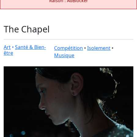
Raison : AdBlocker
The Chapel
Art
•
Santé & Bien-
Compétition
•
Isolement
•
être
Musique