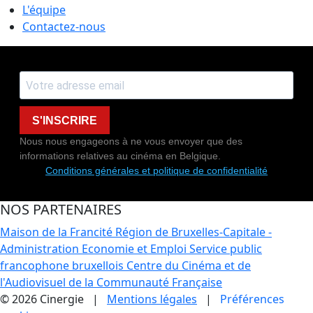
L'équipe
Contactez-nous
S'INSCRIRE
Nous nous engageons à ne vous envoyer que des
informations relatives au cinéma en Belgique.
Conditions générales et politique de confidentialité
NOS PARTENAIRES
Maison de la Francité
Région de Bruxelles-Capitale -
Administration Economie et Emploi
Service public
francophone bruxellois
Centre du Cinéma et de
l'Audiovisuel de la Communauté Française
© 2026 Cinergie |
Mentions légales
|
Préférences