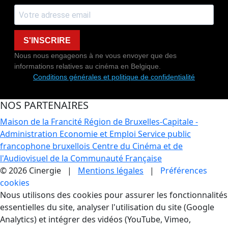
S'INSCRIRE
Nous nous engageons à ne vous envoyer que des
informations relatives au cinéma en Belgique.
Conditions générales et politique de confidentialité
NOS PARTENAIRES
Maison de la Francité
Région de Bruxelles-Capitale -
Administration Economie et Emploi
Service public
francophone bruxellois
Centre du Cinéma et de
l'Audiovisuel de la Communauté Française
© 2026 Cinergie |
Mentions légales
|
Préférences
cookies
Gestion des Cookies
Nous utilisons des cookies pour assurer les fonctionnalités
essentielles du site, analyser l'utilisation du site (Google
Analytics) et intégrer des vidéos (YouTube, Vimeo,