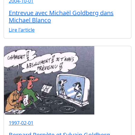
2004-10-01
Entrevue avec Michaël Goldberg dans
Michael Blanco
Lire l'article
1997-02-01
Bernard Perpète et Sylvain Goldberg,