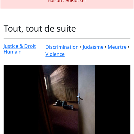
Raison : AdBlocker
Tout, tout de suite
Justice & Droit
Discrimination
•
Judaïsme
•
Meurtre
•
Humain
Violence