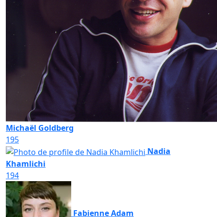
Michaël Goldberg
195
Nadia
Khamlichi
194
Fabienne Adam