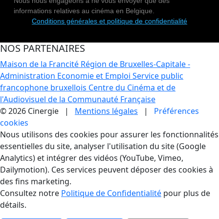
Nous nous engageons à ne vous envoyer que des
informations relatives au cinéma en Belgique.
Conditions générales et politique de confidentialité
NOS PARTENAIRES
Maison de la Francité
Région de Bruxelles-Capitale -
Administration Economie et Emploi
Service public
francophone bruxellois
Centre du Cinéma et de
l'Audiovisuel de la Communauté Française
© 2026 Cinergie |
Mentions légales
|
Préférences
cookies
Gestion des Cookies
Nous utilisons des cookies pour assurer les fonctionnalités
essentielles du site, analyser l'utilisation du site (Google
Analytics) et intégrer des vidéos (YouTube, Vimeo,
Dailymotion). Ces services peuvent déposer des cookies à
des fins marketing.
Consultez notre
Politique de Confidentialité
pour plus de
détails.