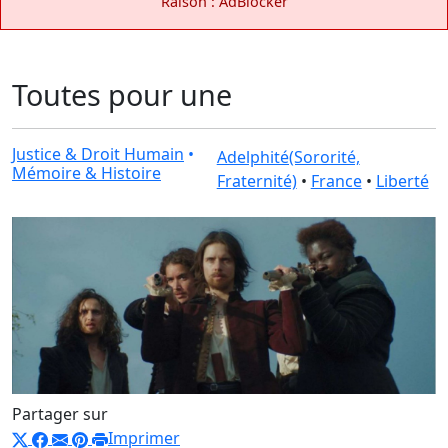
Raison : AdBlocker
Toutes pour une
Justice & Droit Humain
•
Adelphité(Sororité,
Mémoire & Histoire
Fraternité)
•
France
•
Liberté
Partager sur
Imprimer