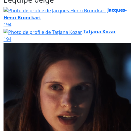
Jacques-
Henri Bronckart
194
Tatjana Kozar
194