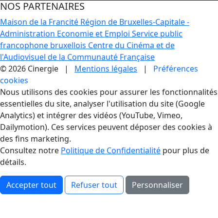
NOS PARTENAIRES
Maison de la Francité
Région de Bruxelles-Capitale -
Administration Economie et Emploi
Service public
francophone bruxellois
Centre du Cinéma et de
l'Audiovisuel de la Communauté Française
© 2026 Cinergie |
Mentions légales
|
Préférences
cookies
Gestion des Cookies
Nous utilisons des cookies pour assurer les fonctionnalités
essentielles du site, analyser l'utilisation du site (Google
Analytics) et intégrer des vidéos (YouTube, Vimeo,
Dailymotion). Ces services peuvent déposer des cookies à
des fins marketing.
Consultez notre
Politique de Confidentialité
pour plus de
détails.
Accepter tout
Refuser tout
Personnaliser