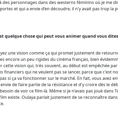
à des personnages dans des westerns féminins où je me dis 
ortes et qui a envie d’en découdre, il n'y avait pas trop la p
c'est quelque chose qui peut vous animer quand vous dites
ez une vision comme ça qui promet justement de retourner
es encore un peu rigides du cinéma français, bien évidemm
r cette vision qui, très souvent, au début est empêchée pa
es financiers qui ne veulent pas se lancer, parce que c'est n
pas si ça va fonctionner sur le marché. En fait, vous avez env
 envie de faire partie de la résistance et d'y croire dès le d
 besoin de voir ce film-là. Même si je n’avais pas joué dans T
film existe. Oulaya parlait justement de se reconnaître dans
e.