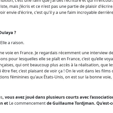
ition, c’est une faim que j'ai dès l'écriture et qui m'encour
te, mais j’écris et ce n'est pas une partie de plaisir d'écrire. C
 envie d'écrire, c'est qu'il y a une faim incroyable derrière
Oulaya ?
Elle a raison.
e voie en France. Je regardais récemment une interview d
ons pour lesquelles elle se plaît en France, c’est qu’elle voya
ançaises, qui ont beaucoup plus accès à la réalisation, que les
être fier, c’est plaisant de voir ça ! On le voit dans les films 
ions féminines qu'aux États-Unis, on est sur la bonne voie, m
es
, vous avez joué dans plusieurs courts avec l’associatio
n et
Le commencement
de Guillaume Tordjman. Qu’est-ce