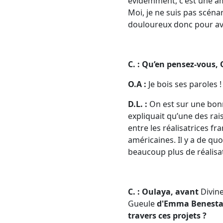
évidemment, c'est une amb
Moi, je ne suis pas scénaris
douloureux donc pour avoir
C. : Qu’en pensez-vous, 
O.A :
Je bois ses paroles ! 
D.L. :
On est sur une bonn
expliquait qu’une des rais
entre les réalisatrices fr
américaines. Il y a de quoi 
beaucoup plus de réalisat
C. : Oulaya, avant
Divin
Gueule
d'Emma Benesta
travers ces projets ?