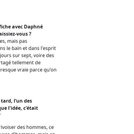
ffiche avec Daphné
aissiez-vous ?
ces, mais pas
s le bain et dans l'esprit
 jours sur sept, voire des
artagé tellement de
presque vraie parce qu'on
 tard, l’un des
e l'idée, c'était
?
privoiser des hommes, ce