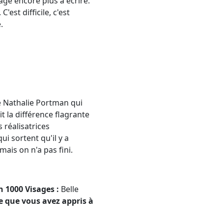
age encore plus à écrire.
'est difficile, c'est
.
e Nathalie Portman qui
it la différence flagrante
 réalisatrices
qui sortent qu'il y a
ais on n'a pas fini.
n 1000 Visages :
Belle
 que vous avez appris à