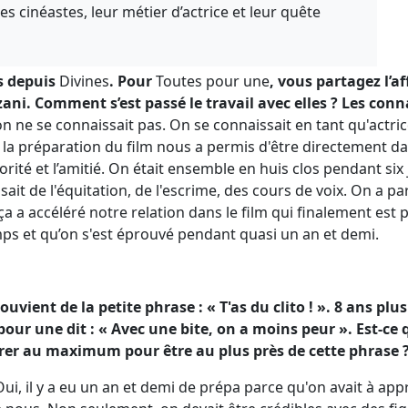
s cinéastes, leur métier d’actrice et leur quête
es depuis
Divines
. Pour
Toutes pour une
, vous partagez l’a
ni. Comment s’est passé le travail avec elles ? Les conn
on ne se connaissait pas. On se connaissait en tant qu'actri
 la préparation du film nous a permis d'être directement dan
ororité et l’amitié. On était ensemble en huis clos pendant six
sait de l'équitation, de l'escrime, des cours de voix. On a p
a accéléré notre relation dans le film qui finalement est 
s et qu’on s'est éprouvé pendant quasi un an et demi.
souvient de la petite phrase : « T'as du clito ! ». 8 ans plus
ur une dit : « Avec une bite, on a moins peur ». Est-ce qu
er au maximum pour être au plus près de cette phrase 
ui, il y a eu un an et demi de prépa parce qu'on avait à ap