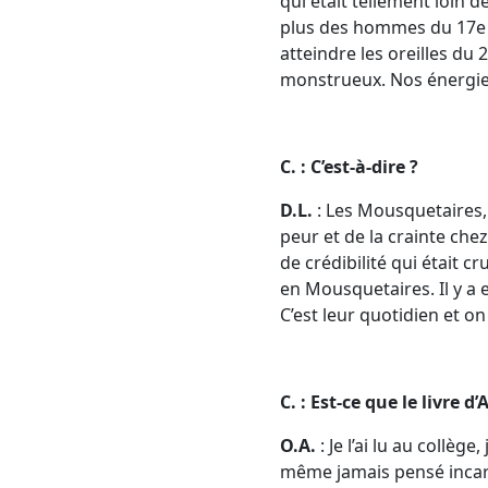
qui était tellement loin 
plus des hommes du 17e si
atteindre les oreilles du 
monstrueux. Nos énergies,
C. : C’est-à-dire ?
D.L.
: Les Mousquetaires, 
peur et de la crainte chez
de crédibilité qui était c
en Mousquetaires. Il y a 
C’est leur quotidien et on
C. : Est-ce que le livr
O.A.
: Je l’ai lu au collèg
même jamais pensé incarn