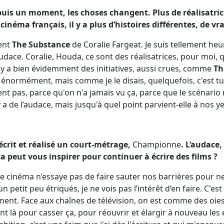
uis un moment, les choses changent. Plus de réalisatric
néma français, il y a plus d’histoires différentes, de vr
ent
The Substance
de Coralie Fargeat. Je suis tellement heu
audace. Coralie, Houda, ce sont des réalisatrices, pour moi, 
l y a bien évidemment des initiatives, aussi crues, comme
Th
e énormément, mais comme je le disais, quelquefois, c'est t
nt pas, parce qu'on n'a jamais vu ça, parce que le scénario 
 a de l’audace, mais jusqu'à quel point parvient-elle à nos ye
écrit et réalisé un court-métrage,
Championne
. L’audace,
ça peut vous inspirer pour continuer à écrire des films ?
le cinéma n’essaye pas de faire sauter nos barrières pour n
 petit peu étriqués, je ne vois pas l’intérêt d’en faire. C'est
nt. Face aux chaînes de télévision, on est comme des oies 
t là pour casser ça, pour réouvrir et élargir à nouveau les e