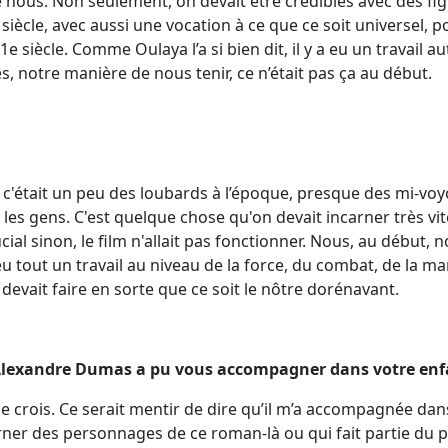
de nous. Non seulement, on devait être crédibles avec des 
ècle, avec aussi une vocation à ce que ce soit universel, p
21e siècle. Comme Oulaya l’a si bien dit, il y a eu un travail a
 notre manière de nous tenir, ce n’était pas ça au début.
c'était un peu des loubards à l’époque, presque des mi-voyou
 les gens. C'est quelque chose qu'on devait incarner très vite
rucial sinon, le film n'allait pas fonctionner. Nous, au début, 
eu tout un travail au niveau de la force, du combat, de la ma
 devait faire en sorte que ce soit le nôtre dorénavant.
e d’Alexandre Dumas a pu vous accompagner dans votre enf
e, je crois. Ce serait mentir de dire qu’il m’a accompagnée dans
er des personnages de ce roman-là ou qui fait partie du pa