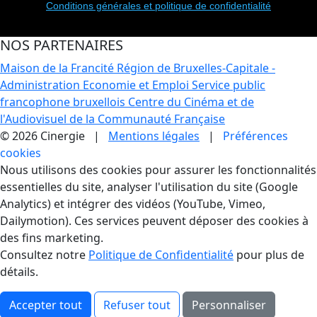
Conditions générales et politique de confidentialité
NOS PARTENAIRES
Maison de la Francité
Région de Bruxelles-Capitale -
Administration Economie et Emploi
Service public
francophone bruxellois
Centre du Cinéma et de
l'Audiovisuel de la Communauté Française
© 2026 Cinergie |
Mentions légales
|
Préférences
cookies
Gestion des Cookies
Nous utilisons des cookies pour assurer les fonctionnalités
essentielles du site, analyser l'utilisation du site (Google
Analytics) et intégrer des vidéos (YouTube, Vimeo,
Dailymotion). Ces services peuvent déposer des cookies à
des fins marketing.
Consultez notre
Politique de Confidentialité
pour plus de
détails.
Accepter tout
Refuser tout
Personnaliser