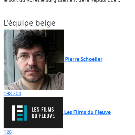
le sort du Roi et le surgissement de la République…
L'équipe belge
Pierre Schoeller
198
204
Les Films du Fleuve
128