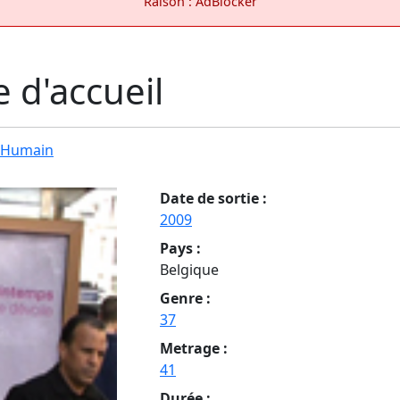
Raison : AdBlocker
 d'accueil
t Humain
Date de sortie :
2009
Pays :
Belgique
Genre :
37
Metrage :
41
Durée :