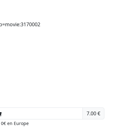
&p=movie:3170002
7.00 €
 10€ en Europe