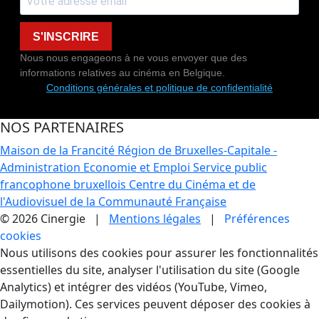
S'INSCRIRE
Nous nous engageons à ne vous envoyer que des
informations relatives au cinéma en Belgique.
Conditions générales et politique de confidentialité
NOS PARTENAIRES
Maison de la Francité
Région de Bruxelles-Capitale -
Administration Economie et Emploi
Service public
francophone bruxellois
Centre du Cinéma et de
l'Audiovisuel de la Communauté Française
© 2026 Cinergie |
Mentions légales
|
Préférences
cookies
Gestion des Cookies
Nous utilisons des cookies pour assurer les fonctionnalités
essentielles du site, analyser l'utilisation du site (Google
Analytics) et intégrer des vidéos (YouTube, Vimeo,
Dailymotion). Ces services peuvent déposer des cookies à