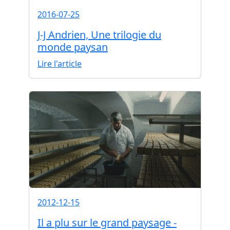
2016-07-25
J-J Andrien, Une trilogie du
monde paysan
Lire l'article
2012-12-15
Il a plu sur le grand paysage -