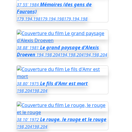
Mémoires (des gens de
37
55'
1984
Fourons)
179,194,198
179,194,198
179,194,198
Le grand paysage d'Alexis
38
88'
1981
Droeven
194,198,204
194,198,204
194,198,204
Le fils d'Amr est mort
38
80'
1975
198,204
198,204
Le rouge, le rouge et le rouge
38
10'
1972
198,204
198,204