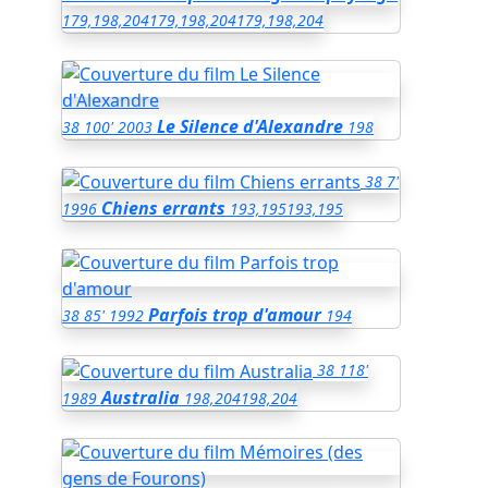
179,198,204
179,198,204
179,198,204
Le Silence d'Alexandre
38
100'
2003
198
38
7'
Chiens errants
1996
193,195
193,195
Parfois trop d'amour
38
85'
1992
194
38
118'
Australia
1989
198,204
198,204