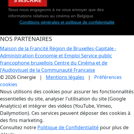
S'INSCRIRE
Nous nous engageons à ne vous envoyer que des
informations relatives au cinéma en Belgique.
Conditions générales et politique de confidentialité
NOS PARTENAIRES
Maison de la Francité
Région de Bruxelles-Capitale -
Administration Economie et Emploi
Service public
francophone bruxellois
Centre du Cinéma et de
l'Audiovisuel de la Communauté Française
© 2026 Cinergie |
Mentions légales
|
Préférences
cookies
Gestion des Cookies
Nous utilisons des cookies pour assurer les fonctionnalités
essentielles du site, analyser l'utilisation du site (Google
Analytics) et intégrer des vidéos (YouTube, Vimeo,
Dailymotion). Ces services peuvent déposer des cookies à
des fins marketing.
Consultez notre
Politique de Confidentialité
pour plus de