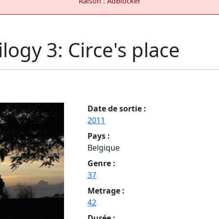
Raison : AdBlocker
ogy 3: Circe's place
Date de sortie :
2011
Pays :
Belgique
Genre :
37
Metrage :
42
Durée :