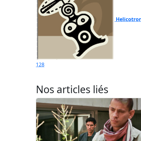
Helicotro
128
Nos articles liés