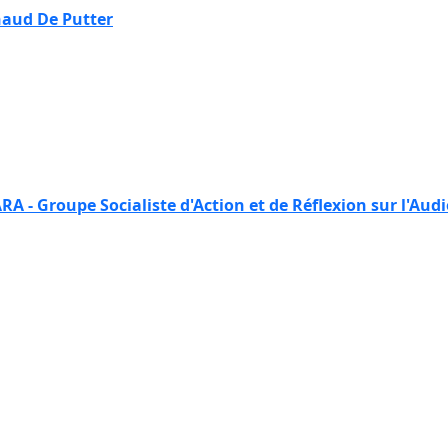
aud De Putter
RA - Groupe Socialiste d'Action et de Réflexion sur l'Aud