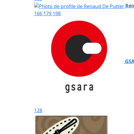
Ren
166
179
198
GSA
128