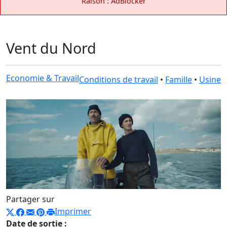
Raison : AdBlocker
Vent du Nord
Economie & Travail
Conditions de travail
•
Famille
•
Usine
Partager sur
Imprimer
Date de sortie :