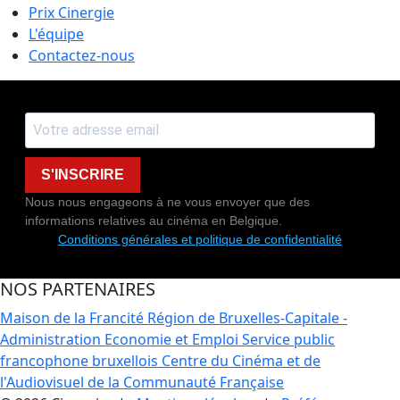
Prix Cinergie
L'équipe
Contactez-nous
S'INSCRIRE
Nous nous engageons à ne vous envoyer que des
informations relatives au cinéma en Belgique.
Conditions générales et politique de confidentialité
NOS PARTENAIRES
Maison de la Francité
Région de Bruxelles-Capitale -
Administration Economie et Emploi
Service public
francophone bruxellois
Centre du Cinéma et de
l'Audiovisuel de la Communauté Française