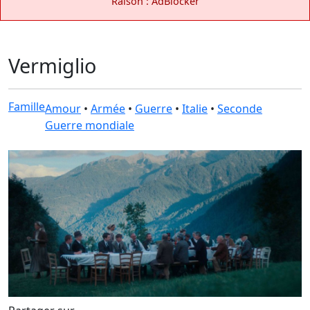
Raison : AdBlocker
Vermiglio
Famille
Amour
•
Armée
•
Guerre
•
Italie
•
Seconde
Guerre mondiale