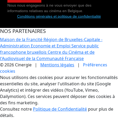
Nous nous engageons à ne vous envoyer que des
informations relatives au cinéma en Belgique.
Conditions générales et politique de confidentialité
NOS PARTENAIRES
Maison de la Francité
Région de Bruxelles-Capitale -
Administration Economie et Emploi
Service public
francophone bruxellois
Centre du Cinéma et de
l'Audiovisuel de la Communauté Française
© 2026 Cinergie |
Mentions légales
|
Préférences
cookies
Gestion des Cookies
Nous utilisons des cookies pour assurer les fonctionnalités
essentielles du site, analyser l'utilisation du site (Google
Analytics) et intégrer des vidéos (YouTube, Vimeo,
Dailymotion). Ces services peuvent déposer des cookies à
des fins marketing.
Consultez notre
Politique de Confidentialité
pour plus de
détails.