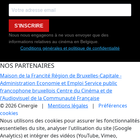
S'INSCRIRE
Nous nous engageons à ne vous envoyer que des
informations relatives au cinéma en Belgique.
Conditions générales et politique de confidentialité
NOS PARTENAIRES
Maison de la Francité
Région de Bruxelles-Capitale -
Administration Economie et Emploi
Service public
francophone bruxellois
Centre du Cinéma et de
l'Audiovisuel de la Communauté Française
© 2026 Cinergie |
Mentions légales
|
Préférences
cookies
Gestion des Cookies
Nous utilisons des cookies pour assurer les fonctionnalités
essentielles du site, analyser l'utilisation du site (Google
Analytics) et intégrer des vidéos (YouTube, Vimeo,