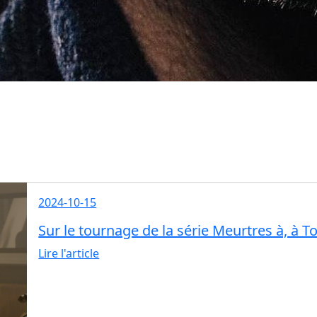
2024-10-15
Sur le tournage de la série Meurtres à, à T
Lire l'article