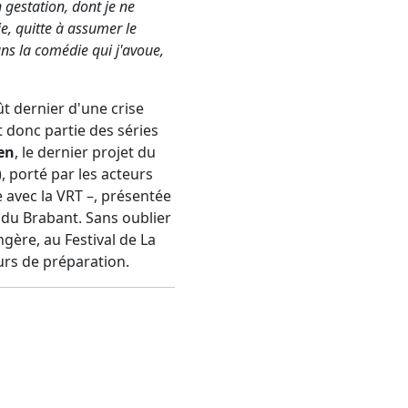
n gestation, dont je ne
e, quitte à assumer le
ans la comédie qui j'avoue,
t dernier d'une crise
it donc partie des séries
en
, le dernier projet du
 porté par les acteurs
 avec la VRT –, présentée
cette année en compétition au Festival Cannes Séries et qui reviendra sur les tueries du Brabant. Sans oublier
gère, au Festival de La
urs de préparation.