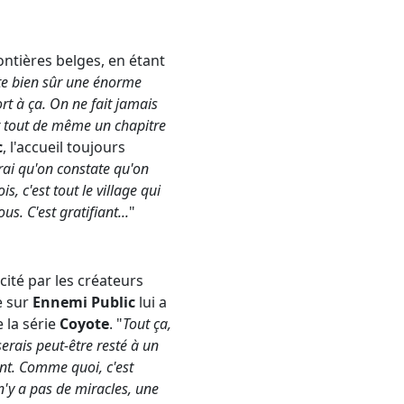
ontières belges, en étant
este bien sûr une énorme
t à ça. On ne fait jamais
st tout de même un chapitre
c
, l'accueil toujours
rai qu'on constate qu'on
, c'est tout le village qui
s. C'est gratifiant...
"
icité par les créateurs
e sur
Ennemi Public
lui a
 la série
Coyote
. "
Tout ça,
serais peut-être resté à un
ent. Comme quoi, c'est
 n'y a pas de miracles, une