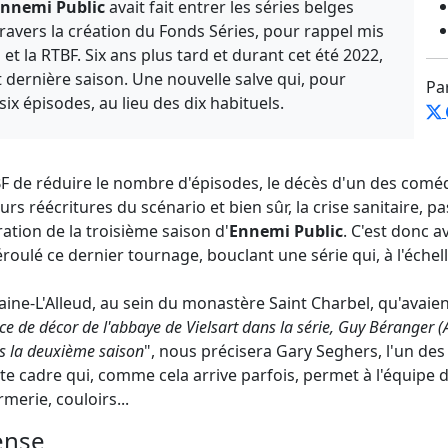
nnemi Public
avait fait entrer les séries belges
avers la création du Fonds Séries, pour rappel mis
et la RTBF. Six ans plus tard et durant cet été 2022,
t dernière saison. Une nouvelle salve qui, pour
Pa
x épisodes, au lieu des dix habituels.
BF de réduire le nombre d'épisodes, le décès d'un des coméd
eurs réécritures du scénario et bien sûr, la crise sanitaire, p
ation de la troisième saison d'
Ennemi Public
. C'est donc a
oulé ce dernier tournage, bouclant une série qui, à l'échel
Braine-L'Alleud, au sein du monastère Saint Charbel, qu'avaien
ice de décor de l'abbaye de Vielsart dans la série, Guy Béranger 
s la deuxième saison
", nous précisera Gary Seghers, l'un des
e cadre qui, comme cela arrive parfois, permet à l'équipe d
irmerie, couloirs...
ense