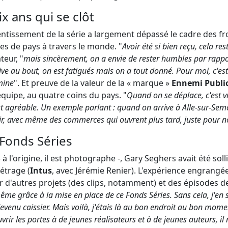
x ans qui se clôt
tentissement de la série a largement dépassé le cadre des fr
es de pays à travers le monde. "
Avoir été si bien reçu, cela r
teur, "
mais sincèrement, on a envie de rester humbles par rappor
ive au bout, on est fatigués mais on a tout donné. Pour moi, c'e
mine
". Et preuve de la valeur de la « marque »
Ennemi Publi
équipe, au quatre coins du pays. "
Quand on se déplace, c'est v
t agréable. Un exemple parlant : quand on arrive à Alle-sur-Semois
lir, avec même des commerces qui ouvrent plus tard, juste pour nou
Fonds Séries
à l'origine, il est photographe -, Gary Seghers avait été soll
étrage (
Intus
, avec Jérémie Renier). L'expérience engrangé
r d'autres projets (des clips, notamment) et des épisodes de
 même grâce à la mise en place de ce Fonds Séries. Sans cela, j'en 
devenu caissier. Mais voilà, j'étais là au bon endroit au bon mom
rir les portes à de jeunes réalisateurs et à de jeunes auteurs, il