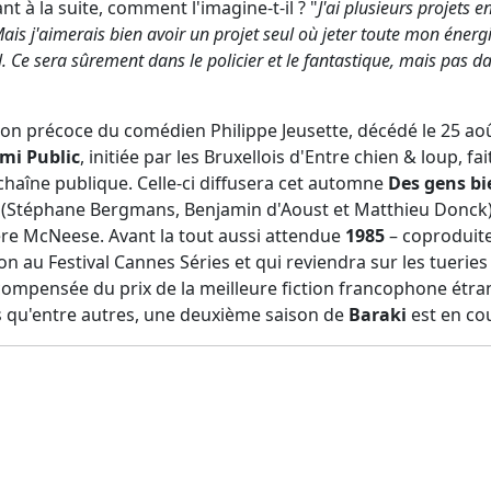
nt à la suite, comment l'imagine-t-il ? "
J'ai plusieurs projets e
ais j'aimerais bien avoir un projet seul où jeter toute mon énergi
l. Ce sera sûrement dans le policier et le fantastique, mais pas d
tion précoce du comédien Philippe Jeusette, décédé le 25 aoû
mi Public
, initiée par les Bruxellois d'Entre chien & loup, fa
chaîne publique. Celle-ci diffusera cet automne
Des gens bi
(Stéphane Bergmans, Benjamin d'Aoust et Matthieu Donck),
re McNeese. Avant la tout aussi attendue
1985
– coproduite
écompensée du prix de la meilleure fiction francophone étran
ns qu'entre autres, une deuxième saison de
Baraki
est en co