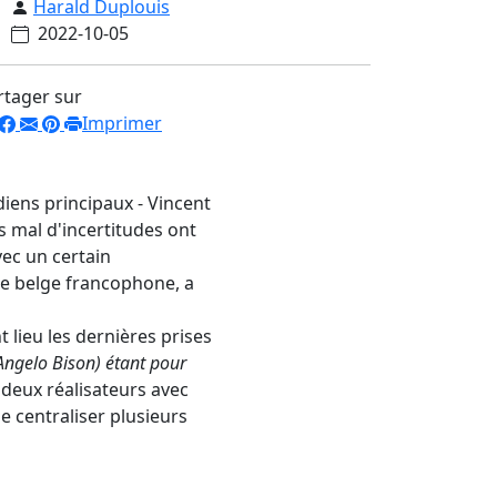
Harald Duplouis
2022-10-05
rtager sur
Imprimer
iens principaux - Vincent
as mal d'incertitudes ont
vec un certain
le belge francophone, a
t lieu les dernières prises
(Angelo Bison) étant pour
 deux réalisateurs avec
e centraliser plusieurs