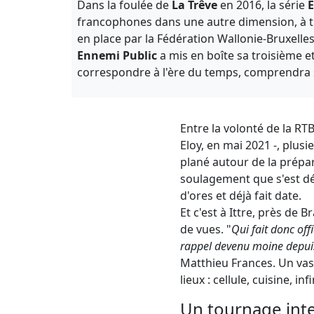
Dans la foulée de
La Trêve
en 2016, la série
E
francophones dans une autre dimension, à tr
en place par la Fédération Wallonie-Bruxelles 
Ennemi Public
a mis en boîte sa troisième e
correspondre à l'ère du temps, comprendra si
Entre la volonté de la RT
Eloy, en mai 2021 -, plusi
plané autour de la prépar
soulagement que s'est dér
d'ores et déjà fait date.
Et c'est à Ittre, près de 
de vues. "
Qui fait donc off
rappel devenu moine depui
Matthieu Frances. Un vast
lieux : cellule, cuisine, inf
Un tournage int