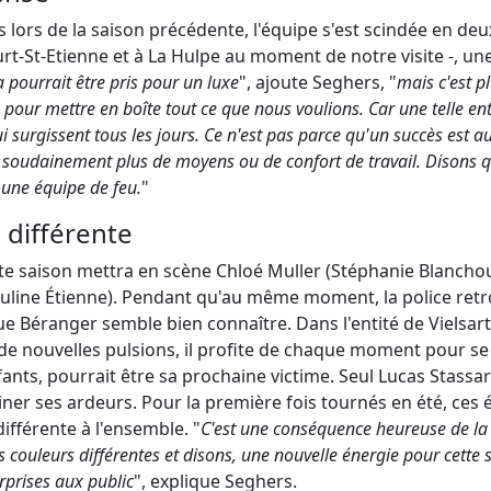
 lors de la saison précédente, l'équipe s'est scindée en deux
urt-St-Etienne et à La Hulpe au moment de notre visite -, une
a pourrait être pris pour un luxe
", ajoute Seghers, "
mais c'est p
pour mettre en boîte tout ce que nous voulions. Car une telle ent
 surgissent tous les jours. Ce n'est pas parce qu'un succès est a
 soudainement plus de moyens ou de confort de travail. Disons q
 une équipe de feu.
"
différente
tte saison mettra en scène Chloé Muller (Stéphanie Blancho
auline Étienne). Pendant qu'au même moment, la police retr
ue Béranger semble bien connaître. Dans l'entité de Vielsar
de nouvelles pulsions, il profite de chaque moment pour se 
fants, pourrait être sa prochaine victime. Seul Lucas Stass
ner ses ardeurs. Pour la première fois tournés en été, ces 
fférente à l'ensemble. "
C'est une conséquence heureuse de la r
couleurs différentes et disons, une nouvelle énergie pour cette s
rprises aux public
", explique Seghers.