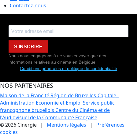
Contactez-nous
S'INSCRIRE
Nous nous engageons à ne vous envoyer que des
informations relatives au cinéma en Belgique.
Conditions générales et politique de confidentialité
NOS PARTENAIRES
Maison de la Francité
Région de Bruxelles-Capitale -
Administration Economie et Emploi
Service public
francophone bruxellois
Centre du Cinéma et de
l'Audiovisuel de la Communauté Française
© 2026 Cinergie |
Mentions légales
|
Préférences
cookies