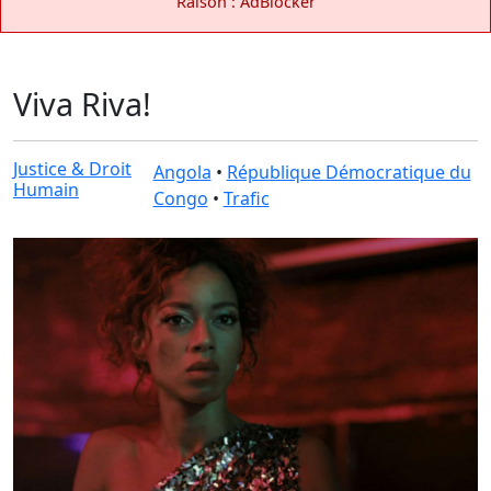
Raison : AdBlocker
Viva Riva!
Justice & Droit
Angola
•
République Démocratique du
Humain
Congo
•
Trafic