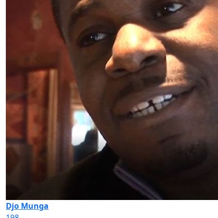
Djo Munga
198