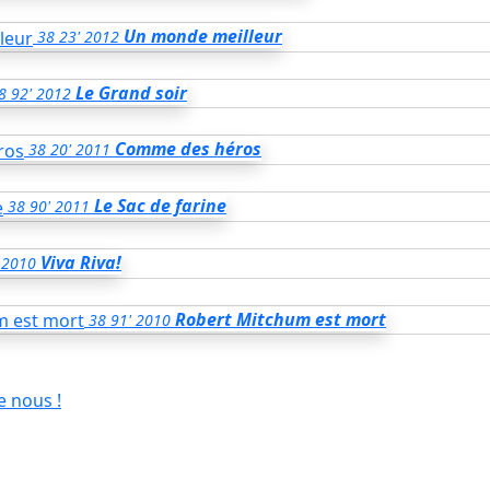
Un monde meilleur
38
23'
2012
Le Grand soir
8
92'
2012
Comme des héros
38
20'
2011
Le Sac de farine
38
90'
2011
Viva Riva!
2010
Robert Mitchum est mort
38
91'
2010
e nous !