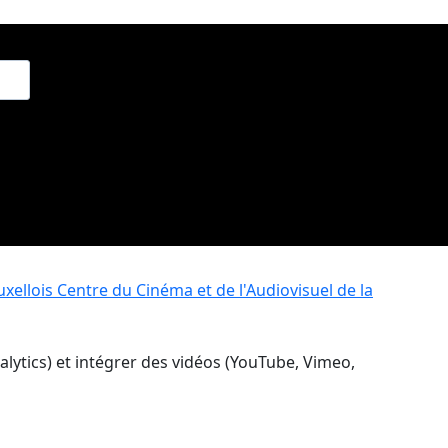
xellois
Centre du Cinéma et de l'Audiovisuel de la
nalytics) et intégrer des vidéos (YouTube, Vimeo,