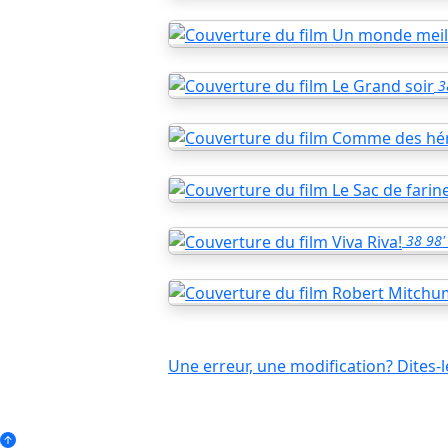
3
38
98'
Une erreur, une modification? Dites-l