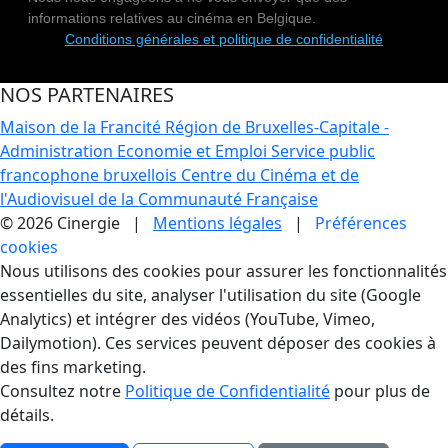
informations relatives au cinéma en Belgique.
Conditions générales et politique de confidentialité
NOS PARTENAIRES
Maison de la Francité
Région de Bruxelles-Capitale -
Administration Economie et Emploi
Service public
francophone bruxellois
Centre du Cinéma et de
l'Audiovisuel de la Communauté Française
© 2026 Cinergie |
Mentions légales
|
Préférences
cookies
Gestion des Cookies
Nous utilisons des cookies pour assurer les fonctionnalités
essentielles du site, analyser l'utilisation du site (Google
Analytics) et intégrer des vidéos (YouTube, Vimeo,
Dailymotion). Ces services peuvent déposer des cookies à
des fins marketing.
Consultez notre
Politique de Confidentialité
pour plus de
détails.