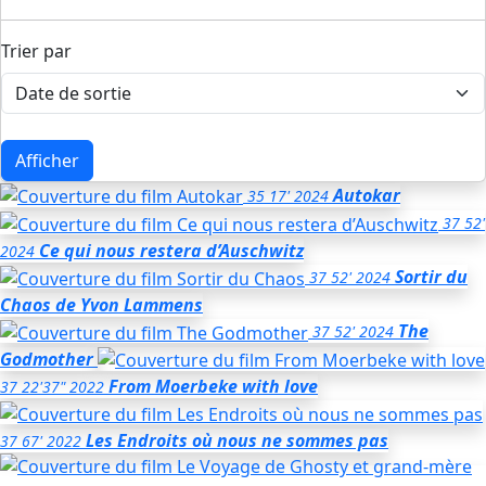
Trier par
Afficher
Autokar
35
17'
2024
37
52'
Ce qui nous restera d’Auschwitz
2024
Sortir du
37
52'
2024
Chaos
de Yvon Lammens
The
37
52'
2024
Godmother
From Moerbeke with love
37
22'37"
2022
Les Endroits où nous ne sommes pas
37
67'
2022