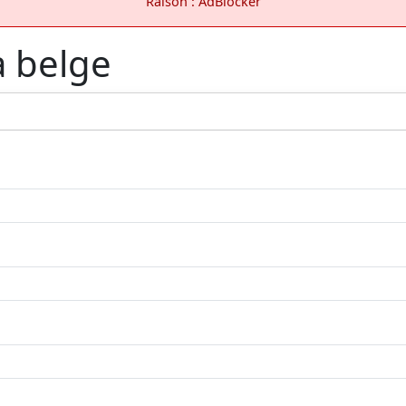
Raison : AdBlocker
a belge