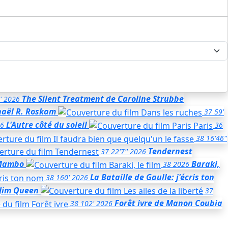
The Silent Treatment
de Caroline Strubbe
'
2026
haël R. Roskam
37
59'
L'Autre côté du soleil
6
36
38
16'46''
Tendernest
37
22'7''
2026
Mambo
Baraki,
38
2026
La Bataille de Gaulle: j'écris ton
38
160'
2026
Jim Queen
37
Forêt ivre
de Manon Coubia
38
102'
2026