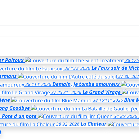
er Pairoux
38
125
Le Faux soir
de Mic
38
132'
2026
Hermans
37
80'
202
Demain, je tombe amoureux
38
114'
2026
Le Grand Virage
37
25'31''
2026
rlène
Blue 
38
16'11''
2026
Long Goodbye
 Pote d'un pote
34
85'
2026
La Chaleur
38
92'
2026
l