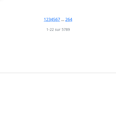
1
2
3
4
5
6
7
...
264
1-22 sur 5789