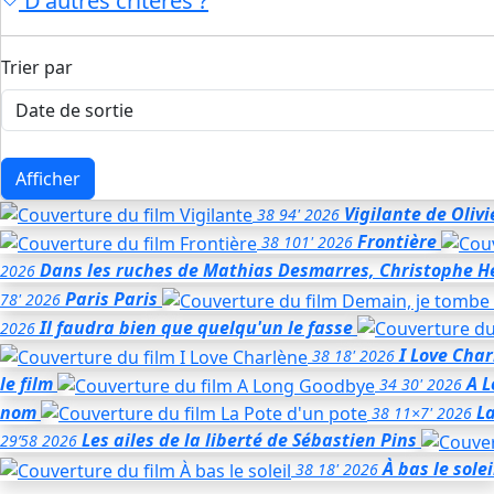
D'autres critères ?
Trier par
Afficher
Vigilante
de Olivi
38
94'
2026
Frontière
38
101'
2026
Dans les ruches
de Mathias Desmarres, Christophe 
2026
Paris Paris
78'
2026
Il faudra bien que quelqu'un le fasse
2026
I Love Cha
38
18'
2026
le film
A 
34
30'
2026
nom
La
38
11×7'
2026
Les ailes de la liberté
de Sébastien Pins
29’58
2026
À bas le solei
38
18'
2026