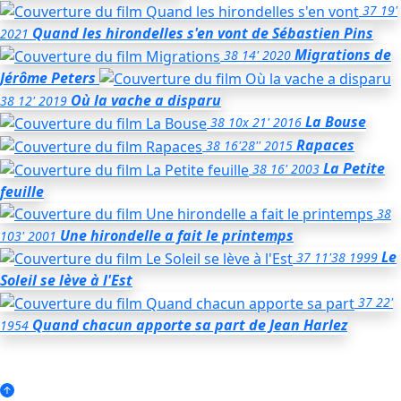
37
19'
Quand les hirondelles s'en vont
de Sébastien Pins
2021
Migrations
de
38
14'
2020
Jérôme Peters
Où la vache a disparu
38
12'
2019
La Bouse
38
10x 21'
2016
Rapaces
38
16'28''
2015
La Petite
38
16'
2003
feuille
38
Une hirondelle a fait le printemps
103'
2001
Le
37
11'38
1999
Soleil se lève à l'Est
37
22'
Quand chacun apporte sa part
de Jean Harlez
1954