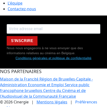
L'équipe
Contactez-nous
S'INSCRIRE
Nous nous engageons à ne vous envoyer que des
informations relatives au cinéma en Belgique.
Conditions générales et politique de confidentialité
NOS PARTENAIRES
Maison de la Francité
Région de Bruxelles-Capitale -
Administration Economie et Emploi
Service public
francophone bruxellois
Centre du Cinéma et de
l'Audiovisuel de la Communauté Française
© 2026 Cinergie |
Mentions légales
|
Préférences