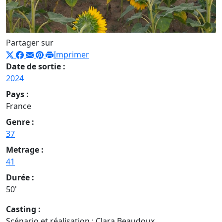
Partager sur
Imprimer
Date de sortie :
2024
Pays :
France
Genre :
37
Metrage :
41
Durée :
50'
Casting :
Scénario et réalisation : Clara Beaudoux