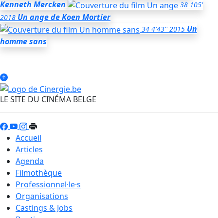
Kenneth Mercken
38
105'
Un ange
de Koen Mortier
2018
Un
34
4'43''
2015
homme sans
LE SITE DU CINÉMA BELGE
Accueil
Articles
Agenda
Filmothèque
Professionnel·le·s
Organisations
Castings & Jobs