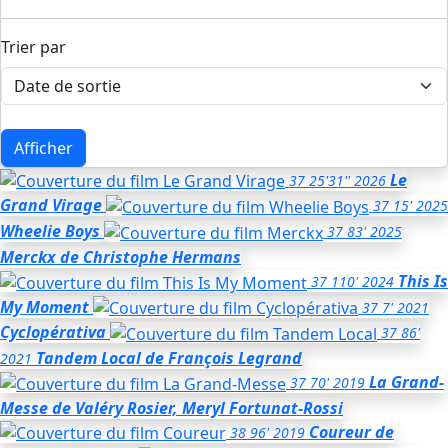
Trier par
Afficher
Le
37
25'31''
2026
Grand Virage
37
15'
2025
Wheelie Boys
37
83'
2025
Merckx
de Christophe Hermans
This Is
37
110'
2024
My Moment
37
7'
2021
Cyclopérativa
37
86'
Tandem Local
de François Legrand
2021
La Grand-
37
70'
2019
Messe
de Valéry Rosier, Meryl Fortunat-Rossi
Coureur
de
38
96'
2019