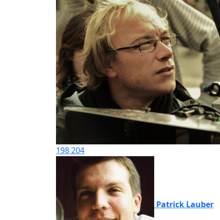
198
204
Patrick Lauber