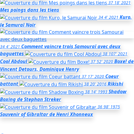
37
18'
2021
Mes poings dans les tiens
Kuro,
34
4'
2021
le Samuraï Noir
Comment vaincre trois Samouraï avec deux
34
4'
2021
baguettes
38
107'
2021
Cool Abdoul
Boxe!
de
37
52'
2020
Vincent Detours, Dominique Henry
Coeur
37
17'
2020
battant
Rikishi
38
20'
2016
Shadow
38
14'
1993
Boxing
de Stephan Streker
36
98'
1975
Souvenir of Gibraltar
de Henri Xhonneux