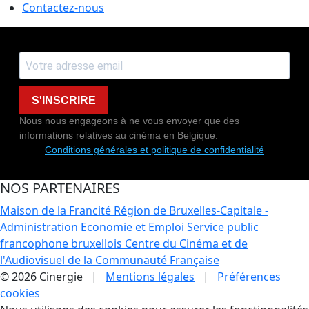
Contactez-nous
S'INSCRIRE
Nous nous engageons à ne vous envoyer que des
informations relatives au cinéma en Belgique.
Conditions générales et politique de confidentialité
NOS PARTENAIRES
Maison de la Francité
Région de Bruxelles-Capitale -
Administration Economie et Emploi
Service public
francophone bruxellois
Centre du Cinéma et de
l'Audiovisuel de la Communauté Française
© 2026 Cinergie |
Mentions légales
|
Préférences
cookies