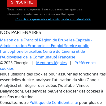
S'INSCRIRE
Nous nous engageons à ne vous envoyer que des
informations relatives au cinéma en Belgique.
Conditions générales et politique de confidentialité
NOS PARTENAIRES
Maison de la Francité
Région de Bruxelles-Capitale -
Administration Economie et Emploi
Service public
francophone bruxellois
Centre du Cinéma et de
l'Audiovisuel de la Communauté Française
© 2026 Cinergie |
Mentions légales
|
Préférences
cookies
Gestion des Cookies
Nous utilisons des cookies pour assurer les fonctionnalités
essentielles du site, analyser l'utilisation du site (Google
Analytics) et intégrer des vidéos (YouTube, Vimeo,
Dailymotion). Ces services peuvent déposer des cookies à
des fins marketing.
Consultez notre
Politique de Confidentialité
pour plus de