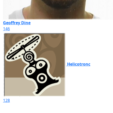
Geoffrey Dine
146
Helicotronc
128