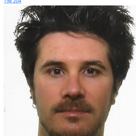
198
204