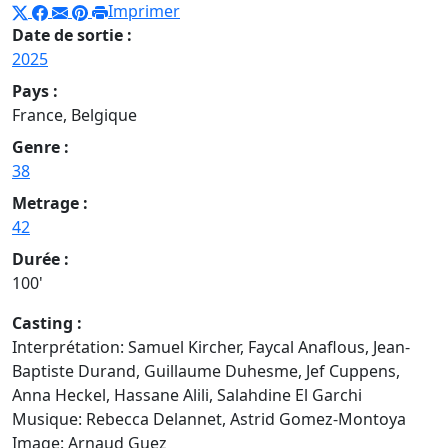
Imprimer
Date de sortie :
2025
Pays :
France, Belgique
Genre :
38
Metrage :
42
Durée :
100'
Casting :
Interprétation: Samuel Kircher, Faycal Anaflous, Jean-
Baptiste Durand, Guillaume Duhesme, Jef Cuppens,
Anna Heckel, Hassane Alili, Salahdine El Garchi
Musique: Rebecca Delannet, Astrid Gomez-Montoya
Image: Arnaud Guez