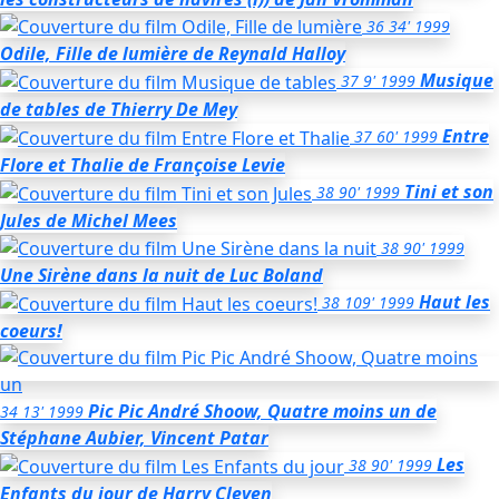
36
34'
1999
Odile, Fille de lumière
de Reynald Halloy
Musique
37
9'
1999
de tables
de Thierry De Mey
Entre
37
60'
1999
Flore et Thalie
de Françoise Levie
Tini et son
38
90'
1999
Jules
de Michel Mees
38
90'
1999
Une Sirène dans la nuit
de Luc Boland
Haut les
38
109'
1999
coeurs!
Pic Pic André Shoow, Quatre moins un
de
34
13'
1999
Stéphane Aubier, Vincent Patar
Les
38
90'
1999
Enfants du jour
de Harry Cleven