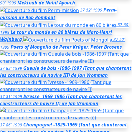
Mektoub
de Nabil Ayouch
90'
1999
Perm-
37
52'
1999
mission
de Rob Rombout
37
60'
Le tour du monde en 80 bières
de Marc-Henri
1999
Wajnberg
37
52'
Poets of Mongolia
de Peter Krüger, Peter Brosens
1999
Gueule de bois -1986-1997 (Tant que chanteront
37
83'
1999
les constructeurs de navire III)
de Jan Vromman
Ivresse -1969-1986 (Tant que chanteront les
37
81'
1999
constructeurs de navire II)
de Jan Vromman
Champagne! -1829-1969 (Tant que chanteront
37
86'
1999
les constructeurs de navires (i))
de Jan Vromman