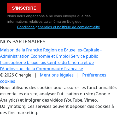
S'INSCRIRE
Nous nous engageons à ne vous envoyer que des
informations relatives au cinéma en Belgique.
Conditions générales et politique de confidentialité
NOS PARTENAIRES
Maison de la Francité
Région de Bruxelles-Capitale -
Administration Economie et Emploi
Service public
francophone bruxellois
Centre du Cinéma et de
l'Audiovisuel de la Communauté Française
© 2026 Cinergie |
Mentions légales
|
Préférences
cookies
Gestion des Cookies
Nous utilisons des cookies pour assurer les fonctionnalités
essentielles du site, analyser l'utilisation du site (Google
Analytics) et intégrer des vidéos (YouTube, Vimeo,
Dailymotion). Ces services peuvent déposer des cookies à
des fins marketing.