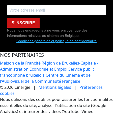
S'INSCRIRE
Nous nous engageons à ne vous envoyer que des
informations relatives au cinéma en Belgique.
Conditions générales et politique de confidentialité
NOS PARTENAIRES
Maison de la Francité
Région de Bruxelles-Capitale -
Administration Economie et Emploi
Service public
francophone bruxellois
Centre du Cinéma et de
l'Audiovisuel de la Communauté Française
© 2026 Cinergie |
Mentions légales
|
Préférences
cookies
Gestion des Cookies
Nous utilisons des cookies pour assurer les fonctionnalités
essentielles du site, analyser l'utilisation du site (Google
Analytics) et intégrer des vidéos (YouTube, Vimeo,