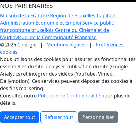
NOS PARTENAIRES
Maison de la Francité
Région de Bruxelles-Capitale -
Administration Economie et Emploi
Service public
francophone bruxellois
Centre du Cinéma et de
l'Audiovisuel de la Communauté Française
© 2026 Cinergie |
Mentions légales
|
Préférences
cookies
Gestion des Cookies
Nous utilisons des cookies pour assurer les fonctionnalités
essentielles du site, analyser l'utilisation du site (Google
Analytics) et intégrer des vidéos (YouTube, Vimeo,
Dailymotion). Ces services peuvent déposer des cookies à
des fins marketing.
Consultez notre
Politique de Confidentialité
pour plus de
détails.
Accepter tout
Refuser tout
Personnaliser