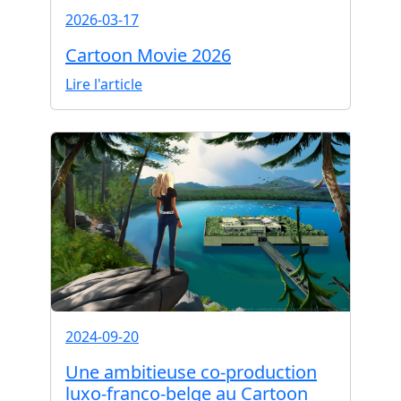
2026-03-17
Cartoon Movie 2026
Lire l'article
2024-09-20
Une ambitieuse co-production
luxo-franco-belge au Cartoon