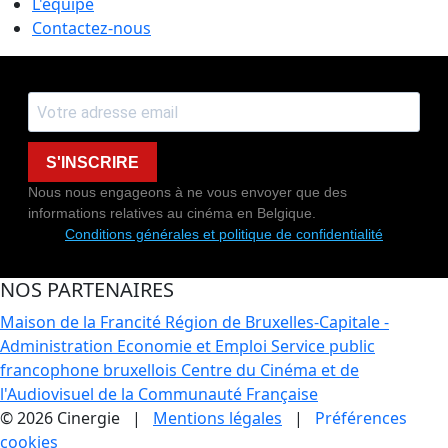
L'équipe
Contactez-nous
S'INSCRIRE
Nous nous engageons à ne vous envoyer que des
informations relatives au cinéma en Belgique.
Conditions générales et politique de confidentialité
NOS PARTENAIRES
Maison de la Francité
Région de Bruxelles-Capitale -
Administration Economie et Emploi
Service public
francophone bruxellois
Centre du Cinéma et de
l'Audiovisuel de la Communauté Française
© 2026 Cinergie |
Mentions légales
|
Préférences
cookies