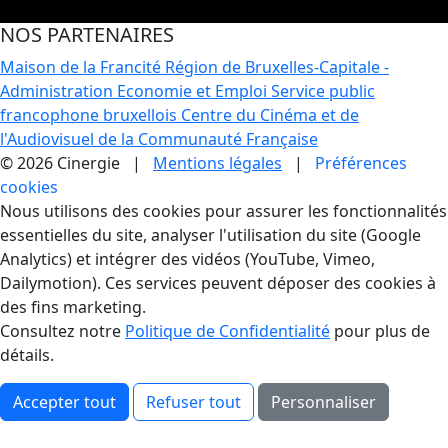
NOS PARTENAIRES
Maison de la Francité
Région de Bruxelles-Capitale -
Administration Economie et Emploi
Service public
francophone bruxellois
Centre du Cinéma et de
l'Audiovisuel de la Communauté Française
© 2026 Cinergie |
Mentions légales
|
Préférences
cookies
Gestion des Cookies
Nous utilisons des cookies pour assurer les fonctionnalités
essentielles du site, analyser l'utilisation du site (Google
Analytics) et intégrer des vidéos (YouTube, Vimeo,
Dailymotion). Ces services peuvent déposer des cookies à
des fins marketing.
Consultez notre
Politique de Confidentialité
pour plus de
détails.
Accepter tout
Refuser tout
Personnaliser