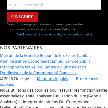
S'INSCRIRE
Nous nous engageons à ne vous envoyer que des
informations relatives au cinéma en Belgique.
Conditions générales et politique de confidentialité
NOS PARTENAIRES
Maison de la Francité
Région de Bruxelles-Capitale -
Administration Economie et Emploi
Service public
francophone bruxellois
Centre du Cinéma et de
l'Audiovisuel de la Communauté Française
© 2026 Cinergie |
Mentions légales
|
Préférences
cookies
Gestion des Cookies
Nous utilisons des cookies pour assurer les fonctionnalités
essentielles du site, analyser l'utilisation du site (Google
Analytics) et intégrer des vidéos (YouTube, Vimeo,
Dailymotion). Ces services peuvent déposer des cookies à