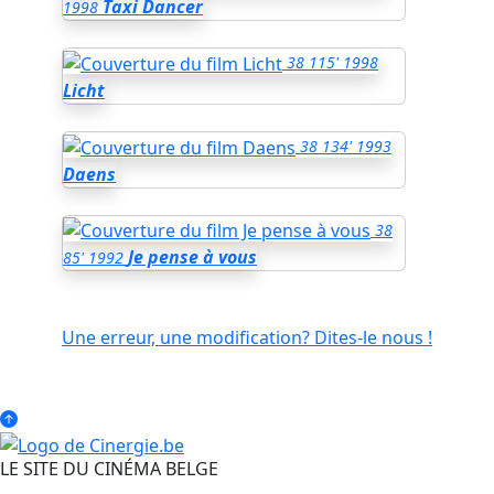
Taxi Dancer
1998
38
115'
1998
Licht
38
134'
1993
Daens
38
Je pense à vous
85'
1992
Une erreur, une modification? Dites-le nous !
LE SITE DU CINÉMA BELGE