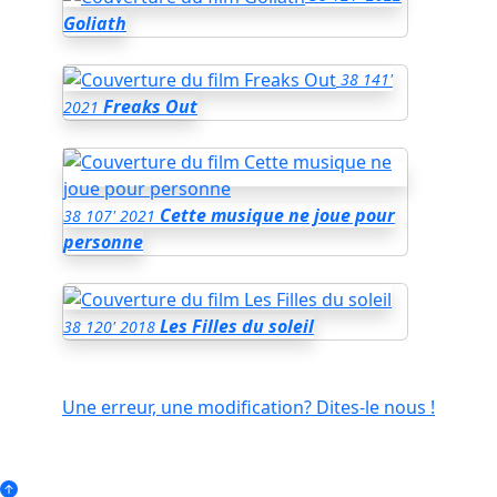
Goliath
38
141'
Freaks Out
2021
Cette musique ne joue pour
38
107'
2021
personne
Les Filles du soleil
38
120'
2018
Une erreur, une modification? Dites-le nous !