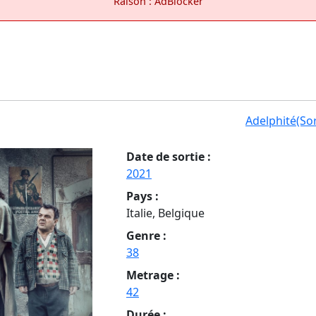
Raison : AdBlocker
Adelphité(Sor
Date de sortie :
2021
Pays :
Italie, Belgique
Genre :
38
Metrage :
42
Durée :