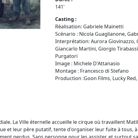
141'
Casting :
Réalisation: Gabriele Mainetti
Scénario : Nicola Guaglianone, Gabr
Interprétation: Aurora Giovinazzo, C
Giancarlo Martini, Giorgio Tirabas
Purgatori
Image : Michele D'Attanasio
Montage : Francesco di Stefano
Production :Goon Films, Lucky Red,
e. La Ville éternelle accueille le cirque où travaillent Mat
ue et leur père putatif, tente d'organiser leur fuite à tous, à 
t perdus. Sans personne pour les assister, et surtout sans 