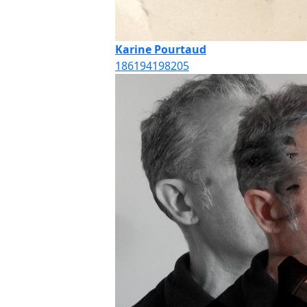
Karine Pourtaud
186
194
198
205