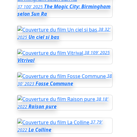
The Magic City: Birmingham
37
100'
2025
selon Sun Ra
38
32'
Un ciel si bas
2025
38
109'
2025
Vitrival
38
Fosse Commune
30'
2023
38
18'
Raison pure
2022
37
79'
La Colline
2022