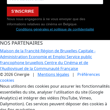
S'INSCRIRE
Nous nous engageons à ne vous envoyer que des
informations relatives au cinéma en Belgique.
Conditions générales et politique de confidentialité
NOS PARTENAIRES
Maison de la Francité
Région de Bruxelles-Capitale -
Administration Economie et Emploi
Service public
francophone bruxellois
Centre du Cinéma et de
l'Audiovisuel de la Communauté Française
© 2026 Cinergie |
Mentions légales
|
Préférences
cookies
Gestion des Cookies
Nous utilisons des cookies pour assurer les fonctionnalités
essentielles du site, analyser l'utilisation du site (Google
Analytics) et intégrer des vidéos (YouTube, Vimeo,
Dailymotion). Ces services peuvent déposer des cookies à
des fins marketing.