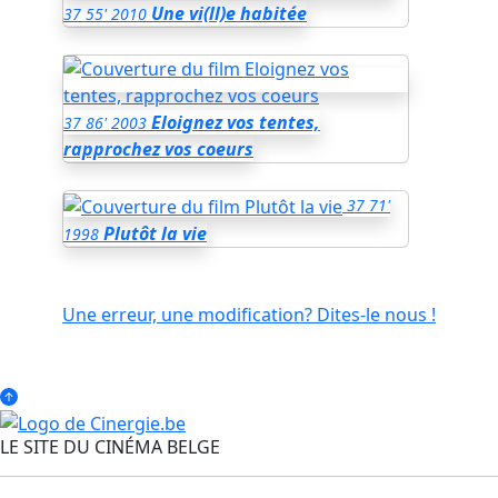
Une vi(ll)e habitée
37
55'
2010
Eloignez vos tentes,
37
86'
2003
rapprochez vos coeurs
37
71'
Plutôt la vie
1998
Une erreur, une modification? Dites-le nous !
LE SITE DU CINÉMA BELGE