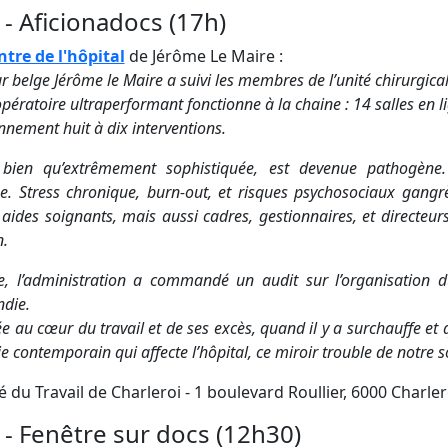
 - Aficionadocs (17h)
tre de l'hôpital
de Jérôme Le Maire :
ur belge Jérôme le Maire a suivi les membres de l’unité chirurgica
pératoire ultraperformant fonctionne à la chaine : 14 salles en l
nement huit à dix interventions.
l, bien qu’extrêmement sophistiquée, est devenue pathogène
e. Stress chronique, burn-out, et risques psychosociaux gangrèn
t aides soignants, mais aussi cadres, gestionnaires, et directeu
n.
, l’administration a commandé un audit sur l’organisation du
ndie.
e au cœur du travail et de ses excès, quand il y a surchauffe e
e contemporain qui affecte l’hôpital, ce miroir trouble de notre s
 du Travail de Charleroi - 1 boulevard Roullier, 6000 Charler
 - Fenêtre sur docs (12h30)