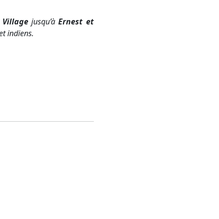
 Village
jusqu’à
Ernest et
et indiens.